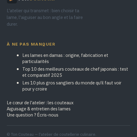
L'atelier qui transmet : bien choisir ta
lame, l'aiguiser au bon angle et la faire
durer.
À NE PAS MANQUER
Les lames en damas : origine, fabrication et
particularités
Top 10 des meilleurs couteaux de chef japonais : test
et comparatif 2025
Les 10 plus gros sangliers du monde qu'il faut voir
pour y croire
Le cœur de l'atelier : les couteaux
Aiguisage & entretien des lames
Une question ? Écris-nous
© Ton Couteau — l'atelier de coutellerie culinaire.