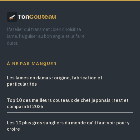
Ton
Couteau
L'atelier qui transmet : bien choisir ta
lame, l'aiguiser au bon angle et la faire
durer.
À NE PAS MANQUER
Les lames en damas : origine, fabrication et
particularités
Top 10 des meilleurs couteaux de chef japonais : test et
comparatif 2025
Les 10 plus gros sangliers du monde qu'il faut voir pour y
croire