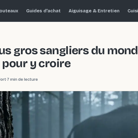
outeaux
Guides d'achat
Aiguisage & Entretien
Cuis
lus gros sangliers du monde
r pour y croire
ort
·
7 min de lecture