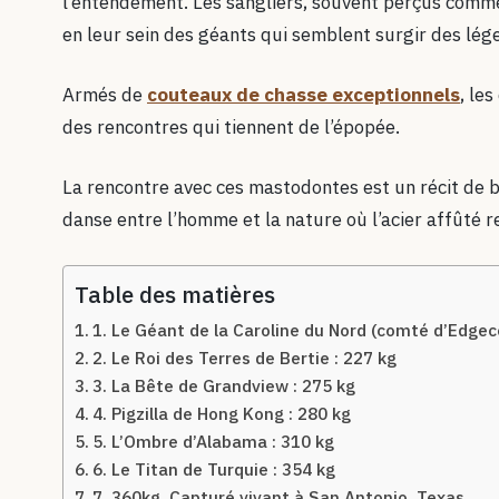
l’entendement. Les sangliers, souvent perçus comme
en leur sein des géants qui semblent surgir des lég
Armés de
couteaux de chasse exceptionnels
, le
des rencontres qui tiennent de l’épopée.
La rencontre avec ces mastodontes est un récit de b
danse entre l’homme et la nature où l’acier affûté r
Table des matières
1. Le Géant de la Caroline du Nord (comté d’Edge
2. Le Roi des Terres de Bertie : 227 kg
3. La Bête de Grandview : 275 kg
4. Pigzilla de Hong Kong : 280 kg
5. L’Ombre d’Alabama : 310 kg
6. Le Titan de Turquie : 354 kg
7. 360kg. Capturé vivant à San Antonio, Texas.