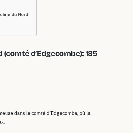
roline du Nord
 (
comté d’Edgecombe)
: 185
meuse dans le comté d’Edgecombe, où la
ux.