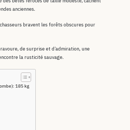
 des bêtes féroces de taille modeste, cachent
endes anciennes.
s chasseurs bravent les forêts obscures pour
ravoure, de surprise et d’admiration, une
encontre la rusticité sauvage.
combe): 185 kg