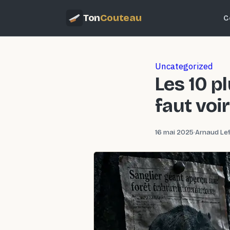
Ton
Couteau
C
Uncategorized
Les 10 p
faut voi
16 mai 2025
·
Arnaud Lef