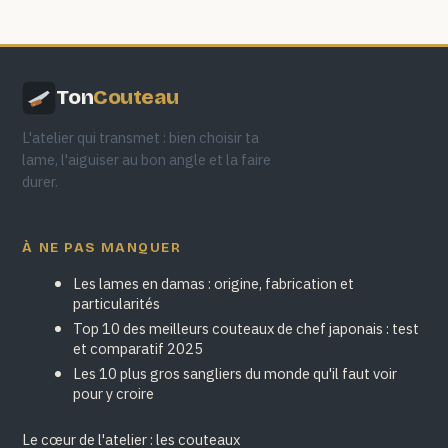
Ton
Couteau
L'atelier qui transmet : bien choisir ta
lame, l'aiguiser au bon angle et la faire
durer.
À NE PAS MANQUER
Les lames en damas : origine, fabrication et
particularités
Top 10 des meilleurs couteaux de chef japonais : test
et comparatif 2025
Les 10 plus gros sangliers du monde qu'il faut voir
pour y croire
Le cœur de l'atelier : les couteaux