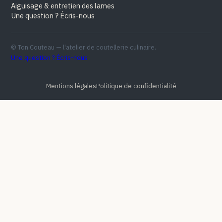
Aiguisage & entretien des lames
Une question ? Écris-nous
© Ton Couteau — l'atelier de coutellerie culinaire.
Une question ? Écris-nous
Mentions légales
Politique de confidentialité