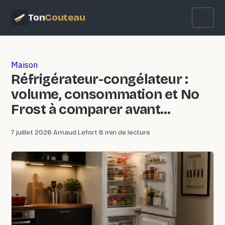
Ton
Couteau
Maison
Réfrigérateur-congélateur :
volume, consommation et No
Frost à comparer avant
d’acheter
7 juillet 2026
·
Arnaud Lefort
·
8 min de lecture