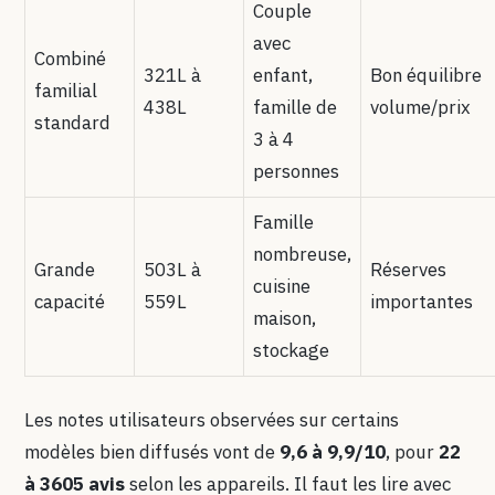
Couple
avec
Combiné
321L à
enfant,
Bon équilibre
familial
438L
famille de
volume/prix
standard
3 à 4
personnes
Famille
nombreuse,
Grande
503L à
Réserves
cuisine
capacité
559L
importantes
maison,
stockage
Les notes utilisateurs observées sur certains
modèles bien diffusés vont de
9,6 à 9,9/10
, pour
22
à 3605 avis
selon les appareils. Il faut les lire avec