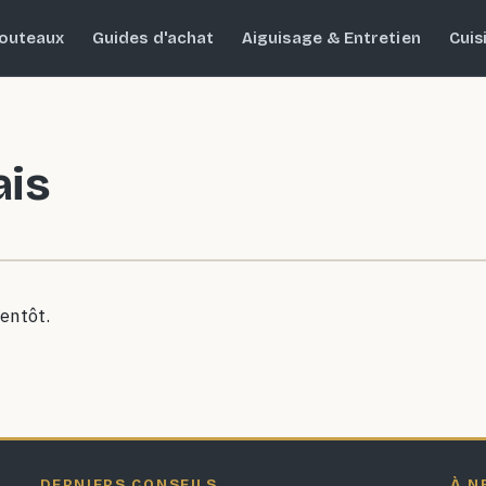
outeaux
Guides d'achat
Aiguisage & Entretien
Cuis
ais
entôt.
DERNIERS CONSEILS
À N