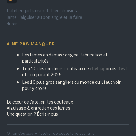
L'atelier qui transmet : bien choisir ta
lame, l'aiguiser au bon angle et la faire
durer.
À NE PAS MANQUER
Les lames en damas : origine, fabrication et
particularités
Top 10 des meilleurs couteaux de chef japonais : test
et comparatif 2025
Les 10 plus gros sangliers du monde qu'il faut voir
pour y croire
Le cœur de l'atelier : les couteaux
Aiguisage & entretien des lames
Une question ? Écris-nous
© Ton Couteau — l'atelier de coutellerie culinaire.