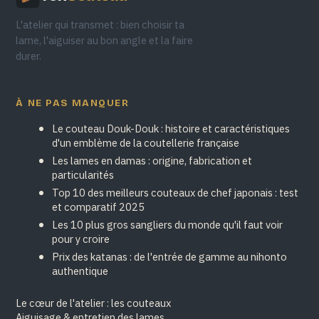
L'atelier qui transmet : bien choisir ta
lame, l'aiguiser au bon angle et la faire
durer.
À NE PAS MANQUER
Le couteau Douk-Douk : histoire et caractéristiques
d'un emblème de la coutellerie française
Les lames en damas : origine, fabrication et
particularités
Top 10 des meilleurs couteaux de chef japonais : test
et comparatif 2025
Les 10 plus gros sangliers du monde qu'il faut voir
pour y croire
Prix des katanas : de l'entrée de gamme au nihonto
authentique
Le cœur de l'atelier : les couteaux
Aiguisage & entretien des lames