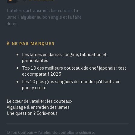
L'atelier qui transmet : bien choisir ta
lame, l'aiguiser au bon angle et la faire
durer.
À NE PAS MANQUER
Les lames en damas : origine, fabrication et
particularités
Top 10 des meilleurs couteaux de chef japonais : test
et comparatif 2025
Les 10 plus gros sangliers du monde qu'il faut voir
pour y croire
Le cœur de l'atelier : les couteaux
Aiguisage & entretien des lames
Une question ? Écris-nous
© Ton Couteau — l'atelier de coutellerie culinaire.