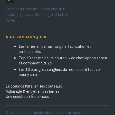
L'atelier qui transmet : bien choisir ta
lame, l'aiguiser au bon angle et la faire
durer.
À NE PAS MANQUER
Les lames en damas : origine, fabrication et
particularités
Top 10 des meilleurs couteaux de chef japonais : test
et comparatif 2025
Les 10 plus gros sangliers du monde qu'il faut voir
pour y croire
Le cœur de l'atelier : les couteaux
Aiguisage & entretien des lames
Une question ? Écris-nous
© Ton Couteau — l'atelier de coutellerie culinaire.