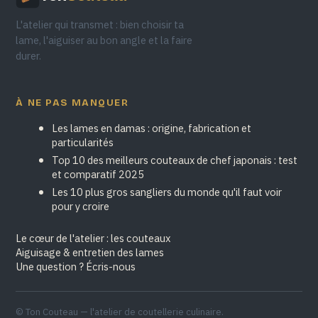
L'atelier qui transmet : bien choisir ta
lame, l'aiguiser au bon angle et la faire
durer.
À NE PAS MANQUER
Les lames en damas : origine, fabrication et
particularités
Top 10 des meilleurs couteaux de chef japonais : test
et comparatif 2025
Les 10 plus gros sangliers du monde qu'il faut voir
pour y croire
Le cœur de l'atelier : les couteaux
Aiguisage & entretien des lames
Une question ? Écris-nous
© Ton Couteau — l'atelier de coutellerie culinaire.