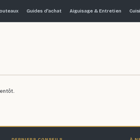
outeaux
Guides d'achat
Aiguisage & Entretien
Cuis
entôt.
DERNIERS CONSEILS
À N