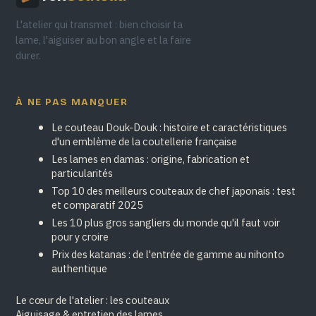
L'atelier qui transmet : bien choisir ta
lame, l'aiguiser au bon angle et la faire
durer.
À NE PAS MANQUER
Le couteau Douk-Douk : histoire et caractéristiques
d'un emblème de la coutellerie française
Les lames en damas : origine, fabrication et
particularités
Top 10 des meilleurs couteaux de chef japonais : test
et comparatif 2025
Les 10 plus gros sangliers du monde qu'il faut voir
pour y croire
Prix des katanas : de l'entrée de gamme au nihonto
authentique
Le cœur de l'atelier : les couteaux
Aiguisage & entretien des lames