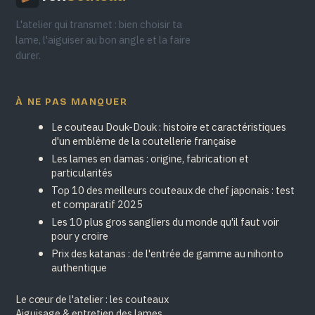
L'atelier qui transmet : bien choisir ta
lame, l'aiguiser au bon angle et la faire
durer.
À NE PAS MANQUER
Le couteau Douk-Douk : histoire et caractéristiques
d'un emblème de la coutellerie française
Les lames en damas : origine, fabrication et
particularités
Top 10 des meilleurs couteaux de chef japonais : test
et comparatif 2025
Les 10 plus gros sangliers du monde qu'il faut voir
pour y croire
Prix des katanas : de l'entrée de gamme au nihonto
authentique
Le cœur de l'atelier : les couteaux
Aiguisage & entretien des lames