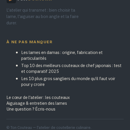
L'atelier qui transmet : bien choisir ta
lame, l'aiguiser au bon angle et la faire
durer.
À NE PAS MANQUER
Les lames en damas : origine, fabrication et
particularités
Top 10 des meilleurs couteaux de chef japonais : test
et comparatif 2025
Les 10 plus gros sangliers du monde qu'il faut voir
pour y croire
Le cœur de l'atelier : les couteaux
Aiguisage & entretien des lames
Une question ? Écris-nous
© Ton Couteau — l'atelier de coutellerie culinaire.