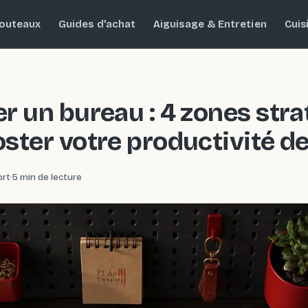
outeaux
Guides d'achat
Aiguisage & Entretien
Cuis
r un bureau : 4 zones str
ster votre productivité d
ort
·
5 min de lecture