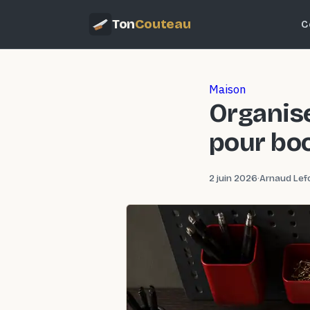
Ton
Couteau
C
Maison
Organise
pour boo
2 juin 2026
·
Arnaud Lef