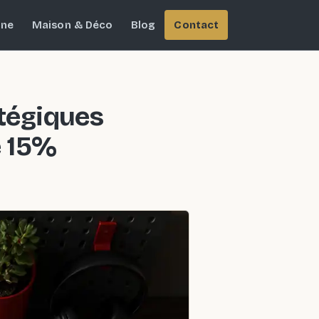
ine
Maison & Déco
Blog
Contact
atégiques
e 15%