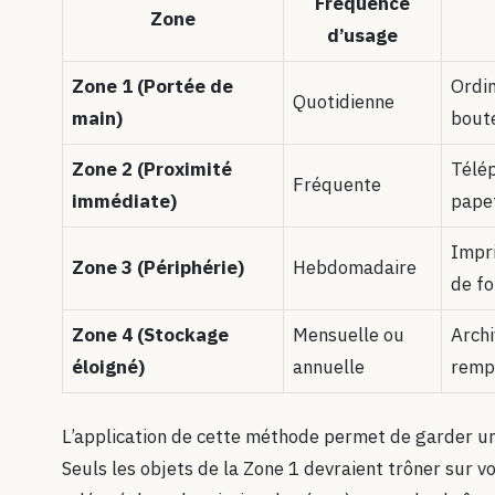
Fréquence
Zone
d’usage
Zone 1 (Portée de
Ordin
Quotidienne
main)
boute
Zone 2 (Proximité
Télép
Fréquente
immédiate)
papet
Impri
Zone 3 (Périphérie)
Hebdomadaire
de fo
Zone 4 (Stockage
Mensuelle ou
Archi
éloigné)
annuelle
remp
L’application de cette méthode permet de garder un
Seuls les objets de la Zone 1 devraient trôner sur vo