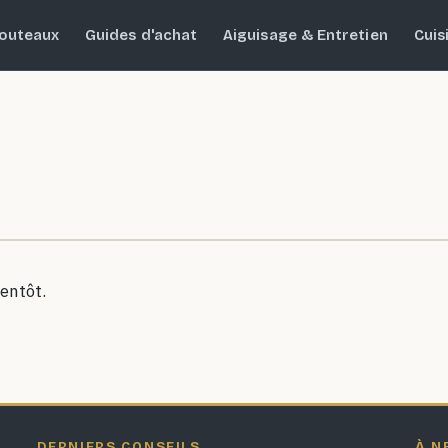
outeaux
Guides d'achat
Aiguisage & Entretien
Cuis
entôt.
DERNIERS CONSEILS
À N