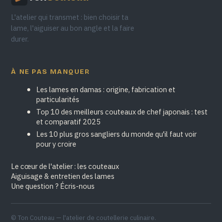
L'atelier qui transmet : bien choisir ta
lame, l'aiguiser au bon angle et la faire
durer.
À NE PAS MANQUER
Les lames en damas : origine, fabrication et
particularités
Top 10 des meilleurs couteaux de chef japonais : test
et comparatif 2025
Les 10 plus gros sangliers du monde qu'il faut voir
pour y croire
Le cœur de l'atelier : les couteaux
Aiguisage & entretien des lames
Une question ? Écris-nous
© Ton Couteau — l'atelier de coutellerie culinaire.