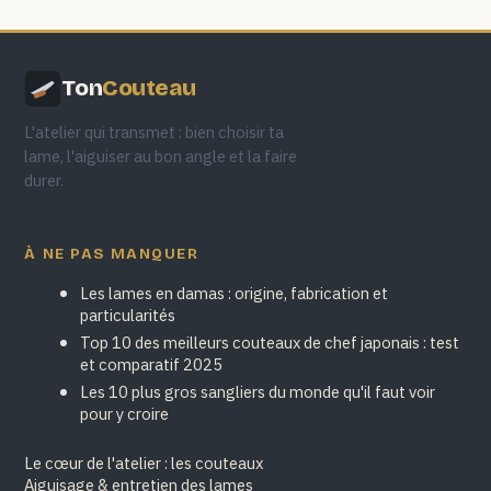
Ton
Couteau
L'atelier qui transmet : bien choisir ta
lame, l'aiguiser au bon angle et la faire
durer.
À NE PAS MANQUER
Les lames en damas : origine, fabrication et
particularités
Top 10 des meilleurs couteaux de chef japonais : test
et comparatif 2025
Les 10 plus gros sangliers du monde qu'il faut voir
pour y croire
Le cœur de l'atelier : les couteaux
Aiguisage & entretien des lames