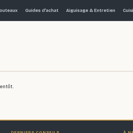
outeaux
Guides d'achat
Aiguisage & Entretien
Cuis
entôt.
DERNIERS CONSEILS
À N