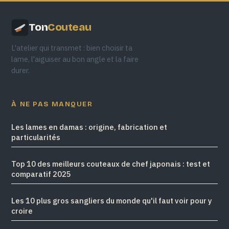
Ton
Couteau
L'atelier qui transmet : bien choisir ta
lame, l'aiguiser au bon angle et la faire
durer.
À NE PAS MANQUER
Les lames en damas : origine, fabrication et
particularités
Top 10 des meilleurs couteaux de chef japonais : test et
comparatif 2025
Les 10 plus gros sangliers du monde qu'il faut voir pour y
croire