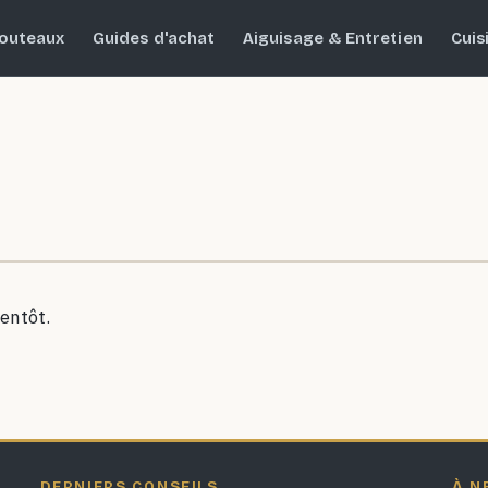
outeaux
Guides d'achat
Aiguisage & Entretien
Cuis
entôt.
DERNIERS CONSEILS
À N