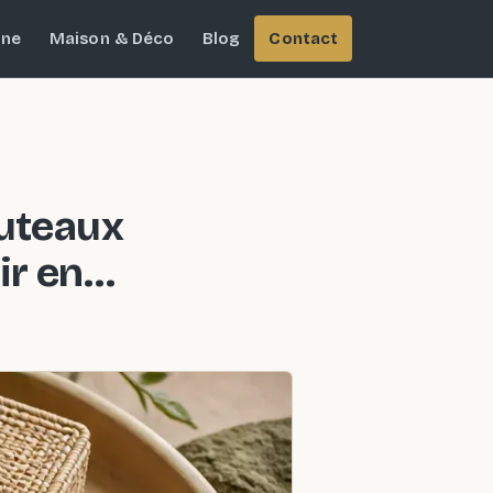
ine
Maison & Déco
Blog
Contact
uteaux
ir en