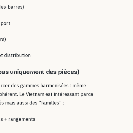
odes-barres)
xport
rs)
t distribution
 (pas uniquement des pièces)
sourcer des gammes harmonisées : même
ohérent. Le Vietnam est intéressant parce
s mais aussi des “familles” :
ts + rangements