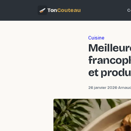
Ton
Couteau
C
Cuisine
Meilleur
francop
et produ
2026)
26 janvier 2026
·
Arnaud