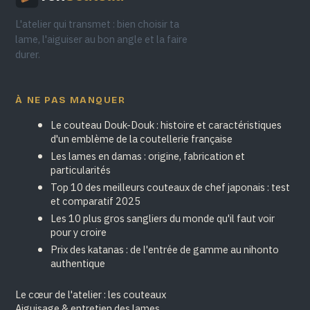
L'atelier qui transmet : bien choisir ta
lame, l'aiguiser au bon angle et la faire
durer.
À NE PAS MANQUER
Le couteau Douk-Douk : histoire et caractéristiques
d'un emblème de la coutellerie française
Les lames en damas : origine, fabrication et
particularités
Top 10 des meilleurs couteaux de chef japonais : test
et comparatif 2025
Les 10 plus gros sangliers du monde qu'il faut voir
pour y croire
Prix des katanas : de l'entrée de gamme au nihonto
authentique
Le cœur de l'atelier : les couteaux
Aiguisage & entretien des lames