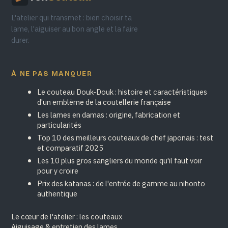
L'atelier qui transmet : bien choisir ta
lame, l'aiguiser au bon angle et la faire
durer.
À NE PAS MANQUER
Le couteau Douk-Douk : histoire et caractéristiques
d'un emblème de la coutellerie française
Les lames en damas : origine, fabrication et
particularités
Top 10 des meilleurs couteaux de chef japonais : test
et comparatif 2025
Les 10 plus gros sangliers du monde qu'il faut voir
pour y croire
Prix des katanas : de l'entrée de gamme au nihonto
authentique
Le cœur de l'atelier : les couteaux
Aiguisage & entretien des lames