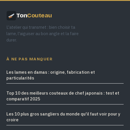
Ton
Couteau
L'atelier qui transmet : bien choisir ta
lame, l'aiguiser au bon angle et la faire
durer.
À NE PAS MANQUER
Les lames en damas : origine, fabrication et
particularités
Top 10 des meilleurs couteaux de chef japonais : test et
comparatif 2025
Les 10 plus gros sangliers du monde qu'il faut voir pour y
croire