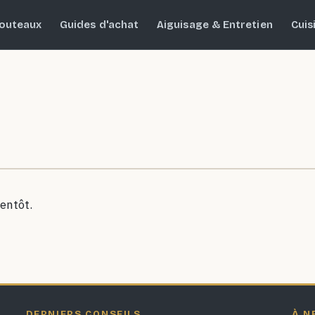
outeaux
Guides d'achat
Aiguisage & Entretien
Cuis
entôt.
DERNIERS CONSEILS
À N