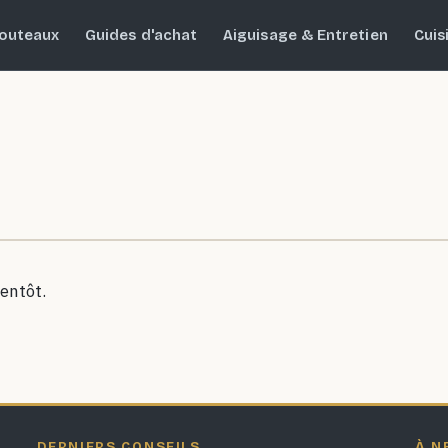
outeaux
Guides d'achat
Aiguisage & Entretien
Cuis
entôt.
DERNIERS CONSEILS
À N