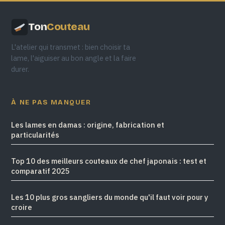
Ton
Couteau
L'atelier qui transmet : bien choisir ta
lame, l'aiguiser au bon angle et la faire
durer.
À NE PAS MANQUER
Les lames en damas : origine, fabrication et
particularités
Top 10 des meilleurs couteaux de chef japonais : test et
comparatif 2025
Les 10 plus gros sangliers du monde qu'il faut voir pour y
croire