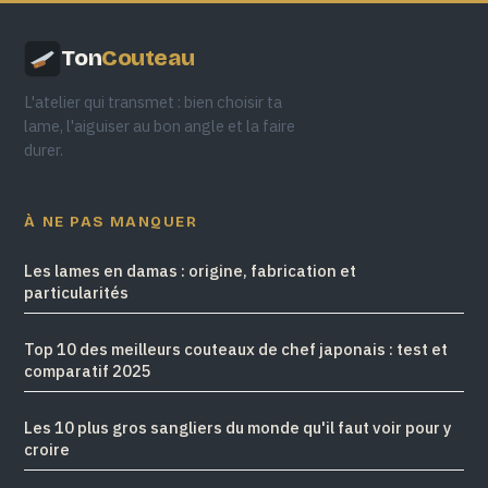
Ton
Couteau
L'atelier qui transmet : bien choisir ta
lame, l'aiguiser au bon angle et la faire
durer.
À NE PAS MANQUER
Les lames en damas : origine, fabrication et
particularités
Top 10 des meilleurs couteaux de chef japonais : test et
comparatif 2025
Les 10 plus gros sangliers du monde qu'il faut voir pour y
croire