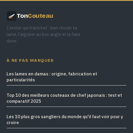
Ton
Couteau
L'atelier qui transmet : bien choisir ta
lame, l'aiguiser au bon angle et la faire
durer.
À NE PAS MANQUER
Les lames en damas : origine, fabrication et
particularités
Top 10 des meilleurs couteaux de chef japonais : test et
comparatif 2025
Les 10 plus gros sangliers du monde qu'il faut voir pour y
croire