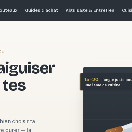
outeaux
Guides d'achat
Aiguisage & Entretien
Cuis
RE
 aiguiser
 tes
15–20°
l'angle juste po
une lame de cuisine
bien choisir ta
re durer — la