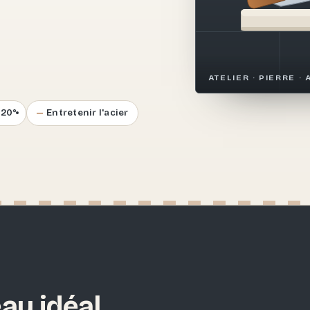
.
ATELIER · PIERRE · 
–20°
Entretenir l'acier
au idéal