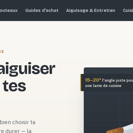
outeaux
Guides d'achat
Aiguisage & Entretien
Cuis
RE
 aiguiser
 tes
15–20°
l'angle juste po
une lame de cuisine
bien choisir ta
re durer — la