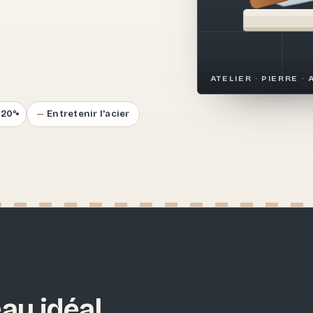
.
ATELIER · PIERRE · 
–20°
Entretenir l'acier
au idéal