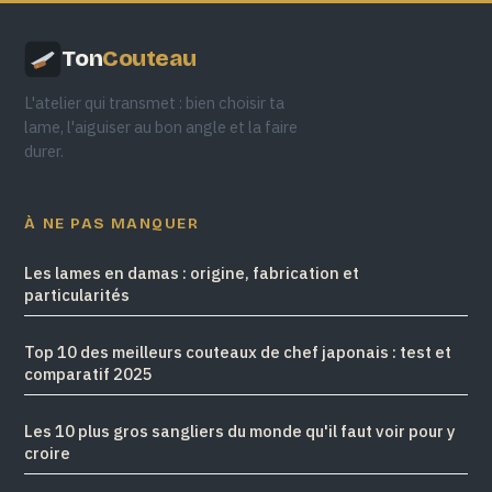
Ton
Couteau
L'atelier qui transmet : bien choisir ta
lame, l'aiguiser au bon angle et la faire
durer.
À NE PAS MANQUER
Les lames en damas : origine, fabrication et
particularités
Top 10 des meilleurs couteaux de chef japonais : test et
comparatif 2025
Les 10 plus gros sangliers du monde qu'il faut voir pour y
croire