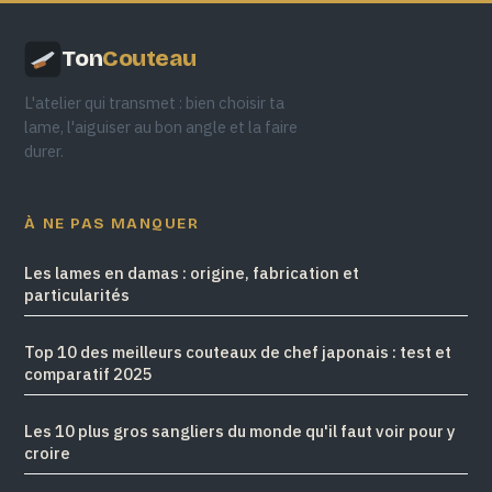
Ton
Couteau
L'atelier qui transmet : bien choisir ta
lame, l'aiguiser au bon angle et la faire
durer.
À NE PAS MANQUER
Les lames en damas : origine, fabrication et
particularités
Top 10 des meilleurs couteaux de chef japonais : test et
comparatif 2025
Les 10 plus gros sangliers du monde qu'il faut voir pour y
croire