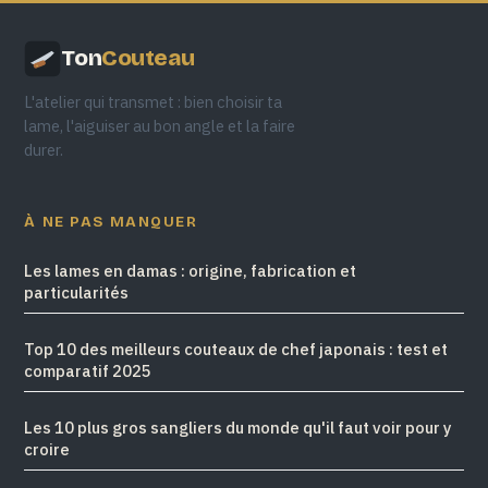
Ton
Couteau
L'atelier qui transmet : bien choisir ta
lame, l'aiguiser au bon angle et la faire
durer.
À NE PAS MANQUER
Les lames en damas : origine, fabrication et
particularités
Top 10 des meilleurs couteaux de chef japonais : test et
comparatif 2025
Les 10 plus gros sangliers du monde qu'il faut voir pour y
croire