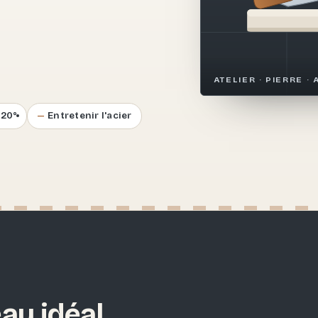
.
ATELIER · PIERRE · 
–20°
Entretenir l'acier
au idéal