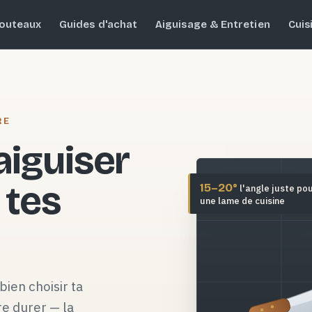
outeaux
Guides d'achat
Aiguisage & Entretien
Cuis
RE
 aiguiser
 tes
15–20°
l'angle juste po
une lame de cuisine
bien choisir ta
re durer — la