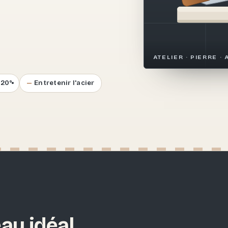
.
ATELIER · PIERRE · 
–20°
Entretenir l'acier
au idéal