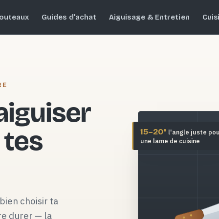
outeaux
Guides d'achat
Aiguisage & Entretien
Cuis
RE
 aiguiser
 tes
15–20°
l'angle juste po
une lame de cuisine
bien choisir ta
re durer — la