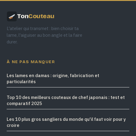
Ton
Couteau
L'atelier qui transmet : bien choisir ta
lame, l'aiguiser au bon angle et la faire
durer.
À NE PAS MANQUER
Les lames en damas : origine, fabrication et
particularités
Top 10 des meilleurs couteaux de chef japonais : test et
comparatif 2025
Les 10 plus gros sangliers du monde qu'il faut voir pour y
croire