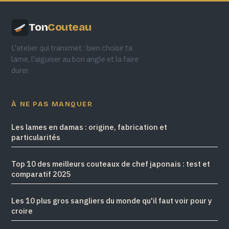
Ton
Couteau
L'atelier qui transmet : bien choisir ta
lame, l'aiguiser au bon angle et la faire
durer.
À NE PAS MANQUER
Les lames en damas : origine, fabrication et
particularités
Top 10 des meilleurs couteaux de chef japonais : test et
comparatif 2025
Les 10 plus gros sangliers du monde qu'il faut voir pour y
croire