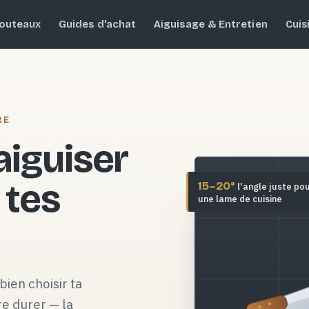
outeaux
Guides d'achat
Aiguisage & Entretien
Cuis
RE
 aiguiser
 tes
15–20°
l'angle juste po
une lame de cuisine
bien choisir ta
re durer — la