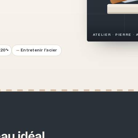
.
ATELIER · PIERRE · 
–20°
Entretenir l'acier
au idéal