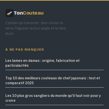
Ton
Couteau
L'atelier qui transmet : bien choisir ta
lame, l'aiguiser au bon angle et la faire
durer.
À NE PAS MANQUER
Les lames en damas : origine, fabrication et
particularités
Top 10 des meilleurs couteaux de chef japonais : test et
comparatif 2025
Les 10 plus gros sangliers du monde qu'il faut voir pour y
croire