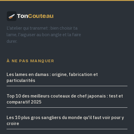
Ton
Couteau
L'atelier qui transmet : bien choisir ta
lame, l'aiguiser au bon angle et la faire
durer.
À NE PAS MANQUER
Les lames en damas : origine, fabrication et
particularités
Top 10 des meilleurs couteaux de chef japonais : test et
comparatif 2025
Les 10 plus gros sangliers du monde qu'il faut voir pour y
croire