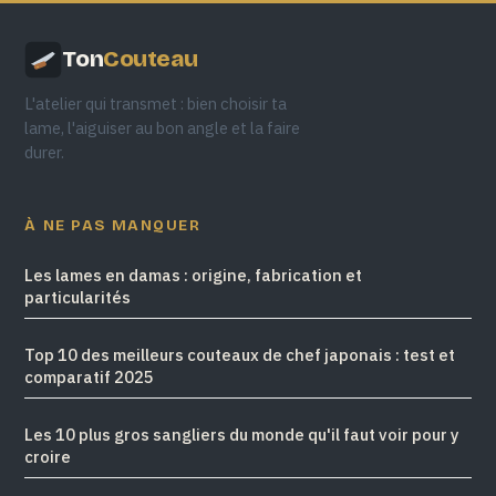
Ton
Couteau
L'atelier qui transmet : bien choisir ta
lame, l'aiguiser au bon angle et la faire
durer.
À NE PAS MANQUER
Les lames en damas : origine, fabrication et
particularités
Top 10 des meilleurs couteaux de chef japonais : test et
comparatif 2025
Les 10 plus gros sangliers du monde qu'il faut voir pour y
croire