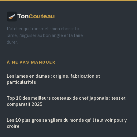
Ton
Couteau
L'atelier qui transmet : bien choisir ta
lame, l'aiguiser au bon angle et la faire
durer.
À NE PAS MANQUER
Les lames en damas : origine, fabrication et
particularités
Top 10 des meilleurs couteaux de chef japonais : test et
comparatif 2025
Les 10 plus gros sangliers du monde qu'il faut voir pour y
croire