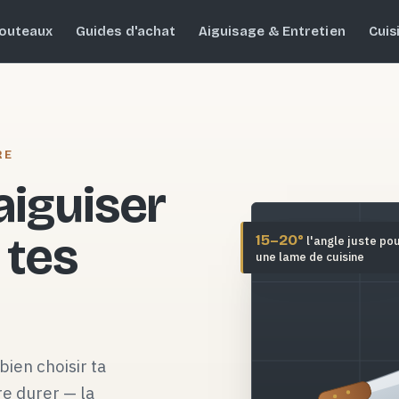
outeaux
Guides d'achat
Aiguisage & Entretien
Cuis
RE
 aiguiser
 tes
15–20°
l'angle juste po
une lame de cuisine
bien choisir ta
re durer — la