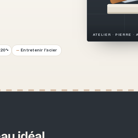
.
ATELIER · PIERRE · 
–20°
Entretenir l'acier
au idéal