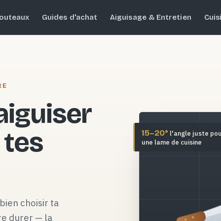
outeaux
Guides d'achat
Aiguisage & Entretien
Cuis
RE
 aiguiser
 tes
15–20°
l'angle juste po
une lame de cuisine
bien choisir ta
re durer — la