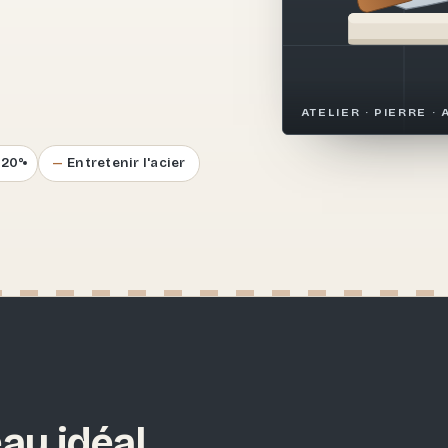
.
ATELIER · PIERRE · 
–20°
Entretenir l'acier
au idéal