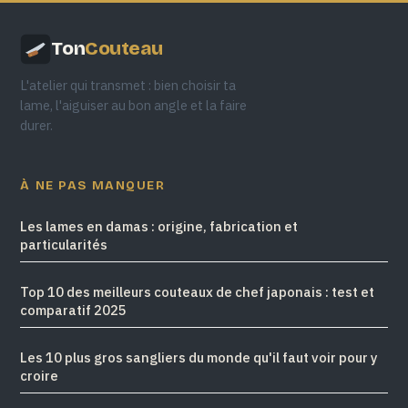
Ton
Couteau
L'atelier qui transmet : bien choisir ta
lame, l'aiguiser au bon angle et la faire
durer.
À NE PAS MANQUER
Les lames en damas : origine, fabrication et
particularités
Top 10 des meilleurs couteaux de chef japonais : test et
comparatif 2025
Les 10 plus gros sangliers du monde qu'il faut voir pour y
croire