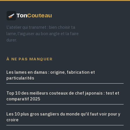
Ton
Couteau
L'atelier qui transmet : bien choisir ta
lame, l'aiguiser au bon angle et la faire
durer.
À NE PAS MANQUER
Les lames en damas : origine, fabrication et
particularités
Top 10 des meilleurs couteaux de chef japonais : test et
comparatif 2025
Les 10 plus gros sangliers du monde qu'il faut voir pour y
croire