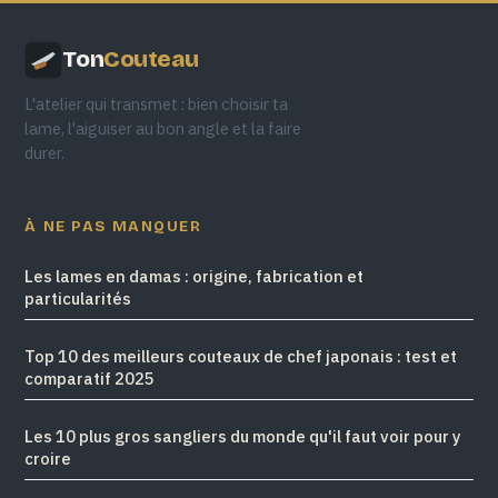
Ton
Couteau
L'atelier qui transmet : bien choisir ta
lame, l'aiguiser au bon angle et la faire
durer.
À NE PAS MANQUER
Les lames en damas : origine, fabrication et
particularités
Top 10 des meilleurs couteaux de chef japonais : test et
comparatif 2025
Les 10 plus gros sangliers du monde qu'il faut voir pour y
croire