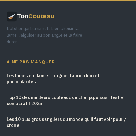
Ton
Couteau
L'atelier qui transmet : bien choisir ta
lame, l'aiguiser au bon angle et la faire
durer.
À NE PAS MANQUER
Les lames en damas : origine, fabrication et
particularités
Top 10 des meilleurs couteaux de chef japonais : test et
comparatif 2025
Les 10 plus gros sangliers du monde qu'il faut voir pour y
croire